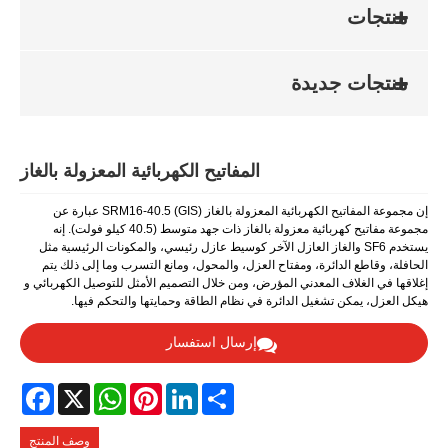
منتجات
منتجات جديدة
المفاتيح الكهربائية المعزولة بالغاز
إن مجموعة المفاتيح الكهربائية المعزولة بالغاز SRM16-40.5 (GIS) عبارة عن
مجموعة مفاتيح كهربائية معزولة بالغاز ذات جهد متوسط ​​(40.5 كيلو فولت). إنه
يستخدم SF6 والغاز العازل الآخر كوسيط عازل رئيسي، والمكونات الرئيسية مثل
الحافلة، وقاطع الدائرة، ومفتاح العزل، والمحول، ومانع التسرب وما إلى ذلك يتم
إغلاقها في الغلاف المعدني المؤرض، ومن خلال التصميم الأمثل للتوصيل الكهربائي و
هيكل العزل، يمكن تشغيل الدائرة في نظام الطاقة وحمايتها والتحكم فيها.
إرسال استفسار
Facebook
WhatsApp
X
Pinterest
LinkedIn
Share
وصف المنتج