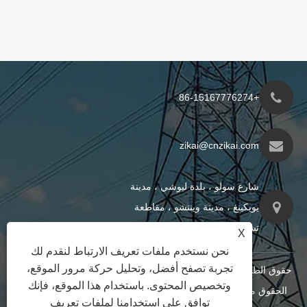
+86-15167776274
zikai@cnzikai.com
شارع سولو ، بلدة ليوشي ، مدينة
يويكينغ ، مدينة وينتشو ، مقاطعة
تشجيانغ ، الصين
X
نحن نستخدم ملفات تعريف الارتباط لنقدم لك
تجربة تصفح أفضل، وتحليل حركة مرور الموقع،
حقوق الطبع والنشر © 2024 Shanghai Zikai Electric Co. ، Ltd. جميع
وتخصيص المحتوى. باستخدام هذا الموقع، فإنك
الحقوق محفوظة
XML
|
RSS
|
Sitemap
|
Links
|
سياسة
توافق على استخدامنا لملفات تعريف