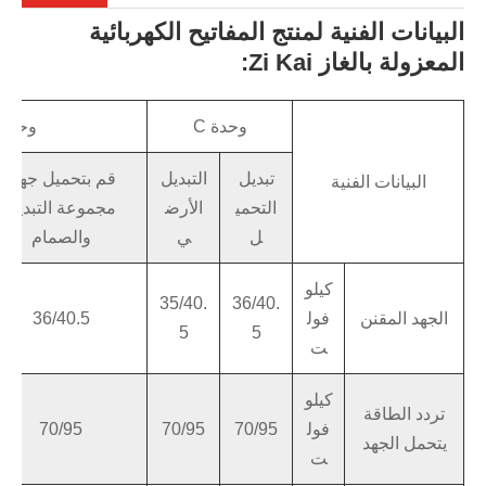
البيانات الفنية لمنتج المفاتيح الكهربائية
المعزولة بالغاز Zi Kai:
وحدة C
وحدة F
تبديل
التبديل
قم بتحميل جهاز
البيانات الفنية
التحمي
الأرض
مجموعة التبديل
ل
ي
والصمام
كيلو
35/40.
36/40.
الجهد المقنن
فول
36/40.5
5
5
ت
كيلو
تردد الطاقة
فول
70/95
70/95
70/95
يتحمل الجهد
ت