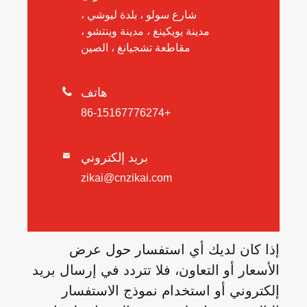
شارع سولو ، بلدة ليوشي ،
مدينة يويكينغ ، مدينة وينتشو ،
مقاطعة تشجيانغ ، الصين
هاتف

+86-15167776274
بريد إلكتروني

zikai@cnzikai.com
إذا كان لديك أي استفسار حول عرض
الأسعار أو التعاون، فلا تتردد في إرسال بريد
إلكتروني أو استخدام نموذج الاستفسار