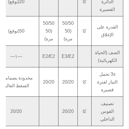
الدائرة
كا
20(توقع)
القصيرة
50/50
50/50
القدرة على
كا
(50
(50
50(توقع)
الإغلاق
مرة)
مرة)
الصف (الحياة
—١—
E2/E2
E3/E2
الكهربائية)
3s تحمل
محدودة بصمامات
التيار لفترة
كا
20/20
20/20
الضغط العالي
قصيرة
تصنيف
القوس
كا
20/20
20/20
الداخلي