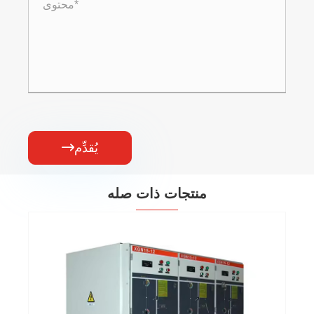
يُقدِّم

منتجات ذات صله